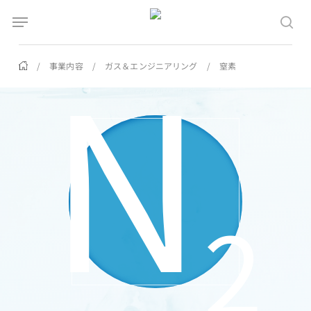
Skip
Menu
Menu
to
sea
N
main
content
/
事業内容
/
ガス＆エンジニアリング
/
窒素
2