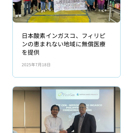
日
本
日本酸素インガスコ、フィリピ
酸
ンの恵まれない地域に無償医療
素
を提供
イ
2025年7月18日
ン
ガ
ス
コ、
フ
ィ
リ
ピ
ン