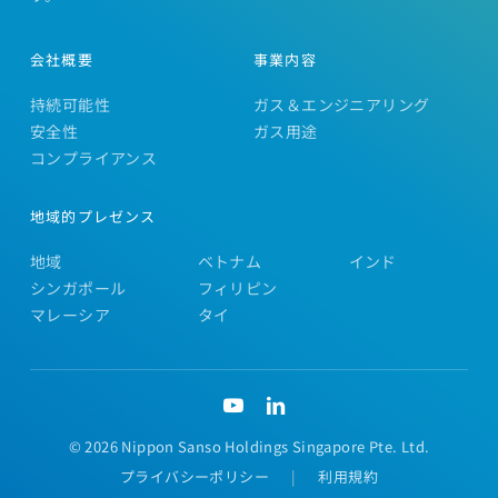
ー
ス
ト・
会社概要
事業内容
ジ
持続可能性
ガス＆エンジニアリング
ェ
安全性
ガス用途
ン
コンプライアンス
と
100％
地域的プレゼンス
ク
地域
ベトナム
インド
リ
シンガポール
フィリピン
ー
マレーシア
タイ
ン・
エ
ネ
ル
ギ
©
2026 Nippon Sanso Holdings Singapore Pte. Ltd.
ー
プライバシーポリシー
|
利用規約
へ