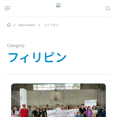
Skip
Menu
Menu
to
sea
main
content
/
Newsroom
/
フィリピン
Category
フィリピン