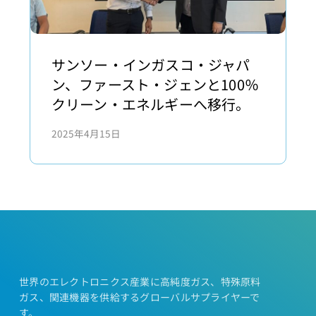
の
恵
ま
サ
れ
ン
サンソー・インガスコ・ジャパ
な
ソ
ン、ファースト・ジェンと100％
い
ー・
クリーン・エネルギーへ移行。
地
イ
域
2025年4月15日
ン
に
ガ
無
ス
償
コ・
医
ジ
療
ャ
を
パ
提
ン、
供
フ
世界のエレクトロニクス産業に高純度ガス、特殊原料
ガス、関連機器を供給するグローバルサプライヤーで
ァ
す。