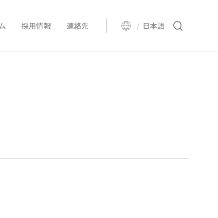
Menu
search
ム
採用情報
連絡先
日本語
酸素
EN
窒素
アルゴン
二酸化炭素
生物起源の二酸化炭素
ヘリウム
水素