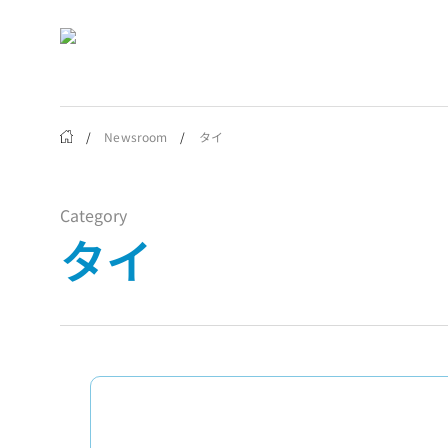
Skip
to
main
content
/
Newsroom
/
タイ
Category
タイ
Hit enter to search or ESC to close