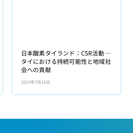
日
本
日本酸素タイランド：CSR活動 ―
酸
タイにおける持続可能性と地域社
素
会への貢献
タ
2025年7月18日
イ
ラ
ン
ド：
CSR
活
動