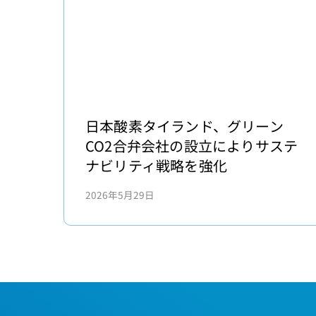
日
本
日本酸素タイランド、グリーン
酸
CO2合弁会社の設立によりサステ
素
ナビリティ戦略を強化
タ
2026年5月29日
イ
ラ
ン
ド、
グ
リ
ー