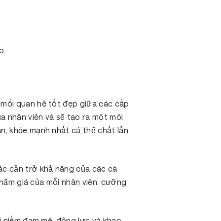
o.
 mối quan hệ tốt đẹp giữa các cấp
ủa nhân viên và sẽ tạo ra một môi
n, khỏe mạnh nhất cả thể chất lẫn
c cản trở khả năng của các cá
 phẩm giá của mỗi nhân viên, cưỡng
ới niềm đam mê, động lực và khao