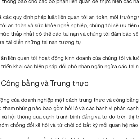
sẽ thông báo cho các bộ phận liên quan để thực hiện các 
ả các quy định pháp luật liên quan tới an toàn, môi trườn
 tới an toàn và sức khỏe nghề nghiệp, chúng tôi sẽ ưu tiê
 mức thấp nhất có thể các tai nạn và chúng tôi đảm bảo sẽ 
a tái diễn những tai nạn tương tự.
 ẩn liên quan tới hoạt động kinh doanh của chúng tôi và l
triển khai các biện pháp đối phó nhằn ngăn ngừa các tai
 Công bằng và Trung thực
 động của doanh nghiệp một cách trung thực và công bằng,
c tham nhũng nào bao gồm hối lộ và các hành vi phản cạnh
ế xã hội thông qua cạnh tranh bình đẳng và tự do trên thị 
hóm chống đối xã hội và từ chối có bất kỳ mối quan hệ nào