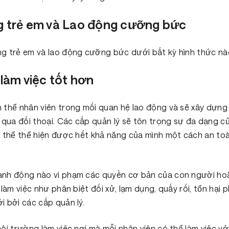
 trẻ em và Lao động cưỡng bức
g trẻ em và lao động cưỡng bức dưới bất kỳ hình thức nà
làm việc tốt hơn
 thể nhân viên trong mối quan hệ lao động và sẽ xây dựng
 qua đối thoại. Các cấp quản lý sẽ tôn trọng sự đa dạng c
ó thể thể hiện được hết khả năng của mình một cách an toà
ành động nào vi phạm các quyền cơ bản của con người hoặ
làm việc như phân biệt đối xử, lạm dụng, quấy rối, tổn hại
 bởi các cấp quản lý.
ôi trường làm việc nơi mà mỗi nhân viên có thể làm việc v