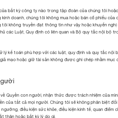
 của bất kỳ công ty nào trong tập đoàn của chúng tôi hoặ
g kinh doanh, chúng tôi không mua hoặc bán cổ phiếu của 
 tôi không truyền đạt thông tin như vậy hoặc khuyến nghị 
thủ các Luật, Quy định có liên quan và Bộ quy tắc nội bộ t
ử lý kế toán phù hợp với các luật, quy định và quy tắc nội 
 giả mạo hoặc giữ tài sản không được ghi chép nhằm mục đ
người
 về Quyền con người, nhận thức được trách nhiệm của mìn
n của tất cả mọi người. Chúng tôi sẽ không phân biệt đối 
tín ngưỡng, điều kiện sức khỏe, điều kiện kinh tế, quan điểm c
uất thân hoặc bất kỳ lý do gì.