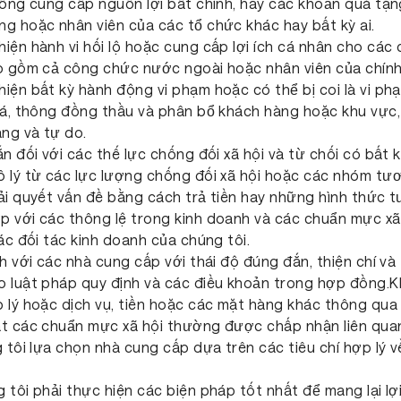
hông cung cấp nguồn lợi bất chính, hay các khoản quà tặng
g hoặc nhân viên của các tổ chức khác hay bất kỳ ai.
iện hành vi hối lộ hoặc cung cấp lợi ích cá nhân cho các
ao gồm cả công chức nước ngoài hoặc nhân viên của chín
iện bất kỳ hành động vi phạm hoặc có thể bị coi là vi p
iá, thông đồng thầu và phân bổ khách hàng hoặc khu vực,
ng và tự do.
n đối với các thế lực chống đối xã hội và từ chối có bất 
 lý từ các lực lượng chống đối xã hội hoặc các nhóm tươn
ải quyết vấn đề bằng cách trả tiền hay những hình thức 
 với các thông lệ trong kinh doanh và các chuẩn mực xã
ác đối tác kinh doanh của chúng tôi.
h với các nhà cung cấp với thái độ đúng đắn, thiện chí và
 luật pháp quy định và các điều khoản trong hợp đồng.Kh
 lý hoặc dịch vụ, tiền hoặc các mặt hàng khác thông qua 
t các chuẩn mực xã hội thường được chấp nhận liên quan 
 tôi lựa chọn nhà cung cấp dựa trên các tiêu chí hợp lý về
tôi phải thực hiện các biện pháp tốt nhất để mang lại lợi