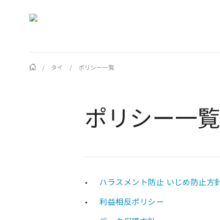
Skip
to
main
content
/
タイ
/
ポリシー一覧
ポリシー一
Hit enter to search or ESC to close
ハラスメント防止 いじめ防止方
利益相反ポリシー