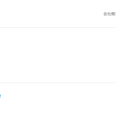
会社概
覧
針