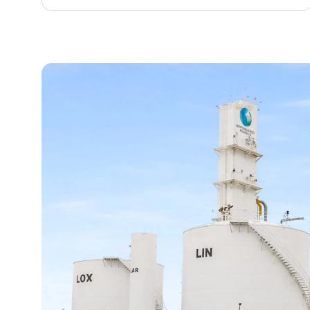
Hit enter to search or ESC to close