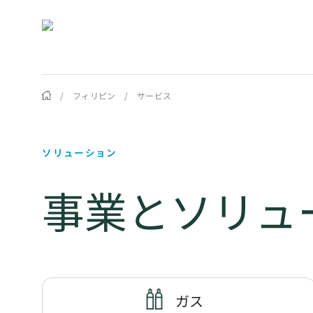
Skip
to
main
content
/
フィリピン
/
サービス
ソリューション
事業とソリュ
ガス