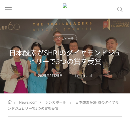
Skip
Menu
Menu
to
sea
main
content
シンガポール
日本酸素がSHRIのダイヤモンドジュ
ビリーで5つの賞を受賞
2025年9月25日
1 min read
/
Newsroom
/
シンガポール
/
日本酸素がSHRIのダイヤモ
ンドジュビリーで5つの賞を受賞