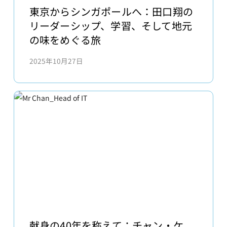
ー
京
東京からシンガポールへ：田口翔の
ル
か
リーダーシップ、学習、そして地元
ド）
ら
の味をめぐる旅
の
シ
再
2025年10月27日
ン
認
ガ
定
ポ
を
ー
取
ル
得
へ：
田
口
翔
の
リ
ー
献
ダ
身
献身の40年を称えて：チャン・ケ