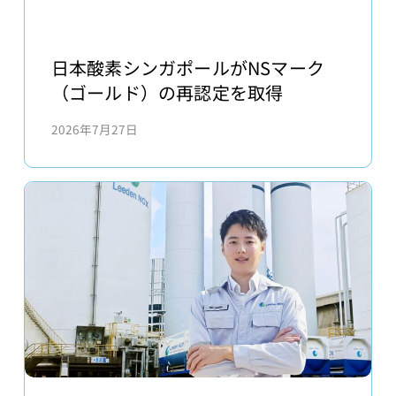
日
本
日本酸素シンガポールがNSマーク
酸
（ゴールド）の再認定を取得
素
2026年7月27日
シ
ン
ガ
ポ
ー
ル
が
NS
マ
ー
ク
（ゴ
東