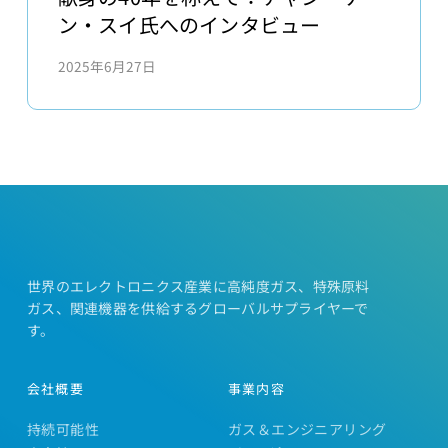
ー
の
ン・スイ氏へのインタビュー
シ
40
ッ
2025年6月27日
年
プ、
を
学
称
習、
え
そ
て：
し
チ
て
ャ
地
ン・
元
ケ
世界のエレクトロニクス産業に高純度ガス、特殊原料
の
ン・
ガス、関連機器を供給するグローバルサプライヤーで
味
ス
す。
を
イ
め
氏
会社概要
事業内容
ぐ
へ
る
持続可能性
ガス＆エンジニアリング
の